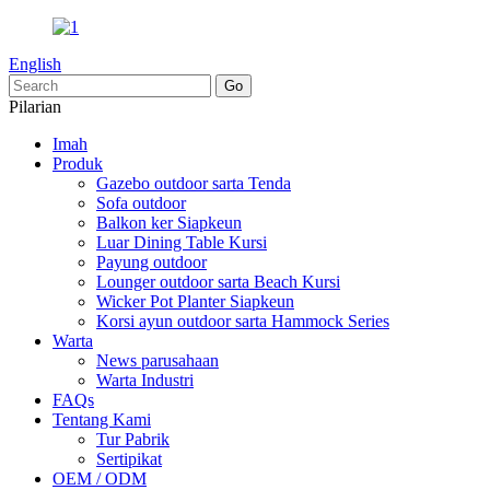
English
Pilarian
Imah
Produk
Gazebo outdoor sarta Tenda
Sofa outdoor
Balkon ker Siapkeun
Luar Dining Table Kursi
Payung outdoor
Lounger outdoor sarta Beach Kursi
Wicker Pot Planter Siapkeun
Korsi ayun outdoor sarta Hammock Series
Warta
News parusahaan
Warta Industri
FAQs
Tentang Kami
Tur Pabrik
Sertipikat
OEM / ODM