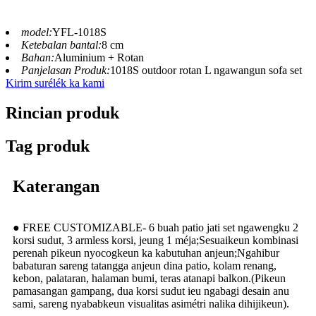
model:
YFL-1018S
Ketebalan bantal:
8 cm
Bahan:
Aluminium + Rotan
Panjelasan Produk:
1018S outdoor rotan L ngawangun sofa set
Kirim surélék ka kami
Rincian produk
Tag produk
Katerangan
● FREE CUSTOMIZABLE- 6 buah patio jati set ngawengku 2
korsi sudut, 3 armless korsi, jeung 1 méja;Sesuaikeun kombinasi
perenah pikeun nyocogkeun ka kabutuhan anjeun;Ngahibur
babaturan sareng tatangga anjeun dina patio, kolam renang,
kebon, palataran, halaman bumi, teras atanapi balkon.(Pikeun
pamasangan gampang, dua korsi sudut ieu ngabagi desain anu
sami, sareng nyababkeun visualitas asimétri nalika dihijikeun).