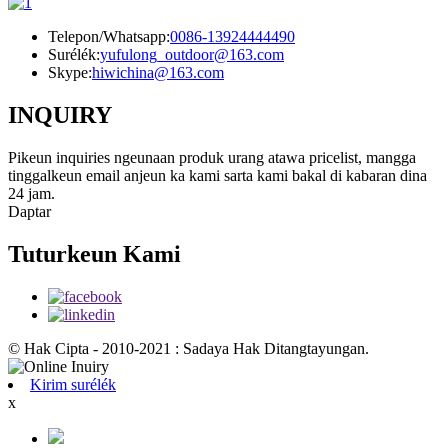
Telepon/Whatsapp:
0086-13924444490
Surélék:
yufulong_outdoor@163.com
Skype:
hiwichina@163.com
INQUIRY
Pikeun inquiries ngeunaan produk urang atawa pricelist, mangga
tinggalkeun email anjeun ka kami sarta kami bakal di kabaran dina
24 jam.
Daptar
Tuturkeun Kami
© Hak Cipta - 2010-2021 : Sadaya Hak Ditangtayungan.
Kirim surélék
x