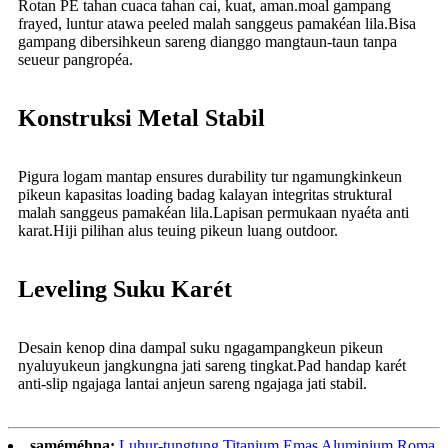
Rotan PE tahan cuaca tahan cai, kuat, aman.moal gampang
frayed, luntur atawa peeled malah sanggeus pamakéan lila.Bisa
gampang dibersihkeun sareng dianggo mangtaun-taun tanpa
seueur pangropéa.
Konstruksi Metal Stabil
Pigura logam mantap ensures durability tur ngamungkinkeun
pikeun kapasitas loading badag kalayan integritas struktural
malah sanggeus pamakéan lila.Lapisan permukaan nyaéta anti
karat.Hiji pilihan alus teuing pikeun luang outdoor.
Leveling Suku Karét
Desain kenop dina dampal suku ngagampangkeun pikeun
nyaluyukeun jangkungna jati sareng tingkat.Pad handap karét
anti-slip ngajaga lantai anjeun sareng ngajaga jati stabil.
saméméhna:
Luhur-tungtung Titanium Emas Aluminium Roma