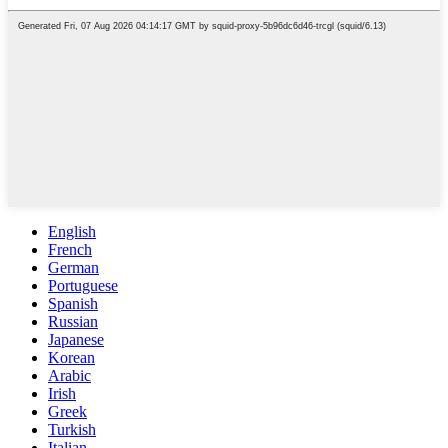
English
French
German
Portuguese
Spanish
Russian
Japanese
Korean
Arabic
Irish
Greek
Turkish
Italian