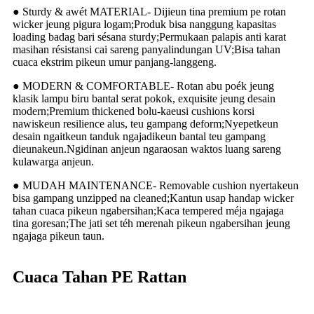
● Sturdy & awét MATERIAL- Dijieun tina premium pe rotan
wicker jeung pigura logam;Produk bisa nanggung kapasitas
loading badag bari sésana sturdy;Permukaan palapis anti karat
masihan résistansi cai sareng panyalindungan UV;Bisa tahan
cuaca ekstrim pikeun umur panjang-langgeng.
● MODERN & COMFORTABLE- Rotan abu poék jeung
klasik lampu biru bantal serat pokok, exquisite jeung desain
modern;Premium thickened bolu-kaeusi cushions korsi
nawiskeun resilience alus, teu gampang deform;Nyepetkeun
desain ngaitkeun tanduk ngajadikeun bantal teu gampang
dieunakeun.Ngidinan anjeun ngaraosan waktos luang sareng
kulawarga anjeun.
● MUDAH MAINTENANCE- Removable cushion nyertakeun
bisa gampang unzipped na cleaned;Kantun usap handap wicker
tahan cuaca pikeun ngabersihan;Kaca tempered méja ngajaga
tina goresan;The jati set téh merenah pikeun ngabersihan jeung
ngajaga pikeun taun.
Cuaca Tahan PE Rattan